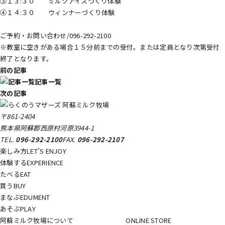
③１３:３０ ミルクアイスづくり体験
④１４:３０ ウィンナーづくり体験
ご予約・お問い合わせ/096-292-2100
※教室に空きがある場合１５分前までの受付。または定員となり次第受付
終了となります。
前の記事
記事一覧
次の記事
〒861-2404
熊本県阿蘇郡西原村河原3944-1
TEL.
096-292-2100
FAX.
096-292-2107
楽しみ方
LET’S ENJOY
体験する
EXPERIENCE
たべる
EAT
買う
BUY
まなぶ
EDUMENT
あそぶ
PLAY
阿蘇ミルク牧場について
ONLINE STORE