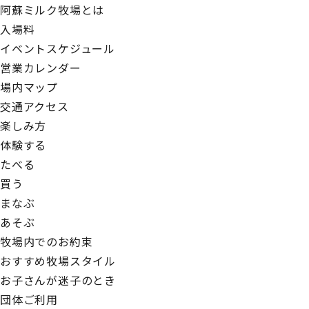
阿蘇ミルク
牧場とは
入場料
イベント
スケジュール
営業
カレンダー
場内
マップ
交通
アクセス
楽しみ方
体験する
たべる
買う
まなぶ
あそぶ
牧場内での
お約束
おすすめ
牧場スタイル
お子さんが
迷子のとき
団体
ご利用