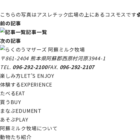
こちらの写真はアスレチック広場の上にあるコスモスです
前の記事
記事一覧
次の記事
〒861-2404
熊本県阿蘇郡西原村河原3944-1
TEL.
096-292-2100
FAX.
096-292-2107
楽しみ方
LET’S ENJOY
体験する
EXPERIENCE
たべる
EAT
買う
BUY
まなぶ
EDUMENT
あそぶ
PLAY
阿蘇ミルク牧場について
動物たち紹介