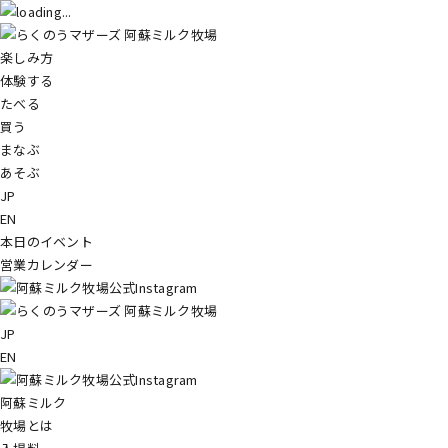
楽しみ方
体験する
たべる
買う
まなぶ
あそぶ
JP
EN
本日のイベント
営業カレンダー
JP
EN
阿蘇ミルク
牧場とは