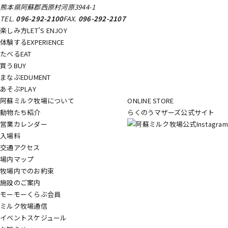
熊本県阿蘇郡西原村河原3944-1
TEL.
096-292-2100
FAX.
096-292-2107
楽しみ方
LET’S ENJOY
体験する
EXPERIENCE
たべる
EAT
買う
BUY
まなぶ
EDUMENT
あそぶ
PLAY
阿蘇ミルク牧場について
ONLINE STORE
動物たち紹介
らくのうマザーズ公式サイト
営業カレンダー
入場料
交通アクセス
場内マップ
牧場内でのお約束
施設のご案内
モーモーくらぶ会員
ミルク牧場通信
イベントスケジュール